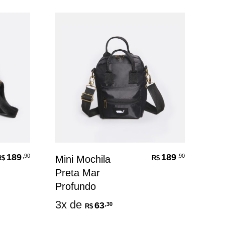
189
189
,90
,90
Mini Mochila
Moc
R$
R$
Preta Mar
Aça
Profundo
3x
3x de
63
,30
R$