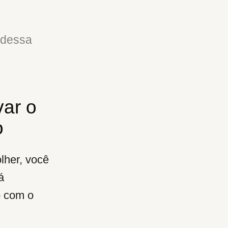
 dessa
var o
o
lher, você
á
o com o