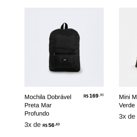
169
,90
Mochila Dobrável
Mini M
R$
Preta Mar
Verde 
Profundo
3x de
3x de
56
,63
R$