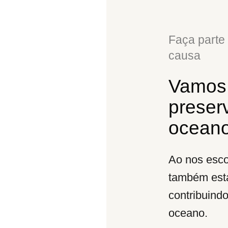
Faça parte
causa
Vamos
preser
ocean
Ao nos esco
também est
contribuind
oceano.