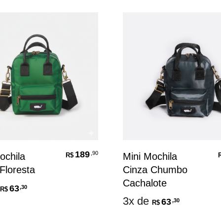
189
,90
ochila
Mini Mochila
R$
Floresta
Cinza Chumbo
Cachalote
63
,30
R$
3x de
63
,30
R$