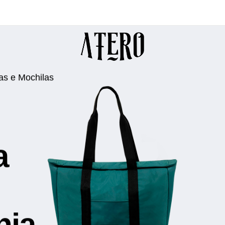
as e Mochilas
a
nia