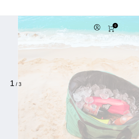
0
1
/
3