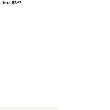
83
,30
x de
R$